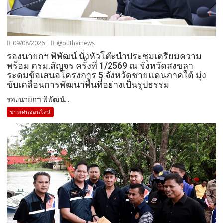
09/08/2026
@puthainews
รองนายกฯ พิพัฒน์ นั่งหัวโต๊ะนำประชุมเตรียมความ
พร้อม ครม.สัญจร ครั้งที่ 1/2569 ณ จังหวัดสงขลา
ระดมข้อเสนอโครงการ 5 จังหวัดชายแดนภาคใต้ มุ่ง
ขับเคลื่อนการพัฒนาพื้นที่อย่างเป็นรูปธรรม
รองนายกฯ พิพัฒน์...
ข่าวเด่นออนไลน์