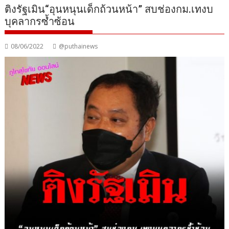
ติงรัฐเมิน“อุนหนุนเด็กถ้วนหน้า” สบช่องกม.เทงบ
บุคลากรซ้ำซ้อน
08/06/2022
@puthainews