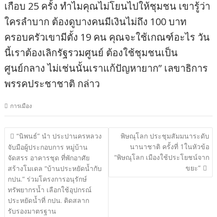
เกือบ 25 ครั้ง ทำไมคุณไม่โยนไปให้ชุมชน เขารู้ว่า
ใครลำบาก ต้องดูบางคนมีเงินไม่ถึง 100 บาท
ครอบครัวเขามีตั้ง 19 คน คุณจะใช้เกณฑ์อะไร วัน
นี้เราต้องเลิกรัฐรวมศูนย์ ต้องใช้ชุมชนเป็น
ศูนย์กลาง ไม่เช่นนั้นเราแก้ปัญหายาก” เลขาธิการ
พรรคประชาชาติ กล่าว
การเมือง
แนะแนว
“นิพนธ์” นำ ประปานครหลวง
พิษณุโลก ประชุมสัมมนาระดับ
นานาชาติ ครั้งที่ 1ในหัวข้อ
เรื่อง
จับมือผู้ประกอบการ หมู่บ้าน
“พิษณุโลก เมืองใช้ประโยชน์จาก
จัดสรร อาคารชุด ที่พักอาศัย
ขยะ”
สร้างโมเดล “บ้านประหยัดน้ำกับ
กปน.” ร่วมโครงการอนุรักษ์
ทรัพยากรน้ำ เลือกใช้อุปกรณ์
ประหยัดน้ำที่ กปน. ติดสลาก
รับรองมาตรฐาน