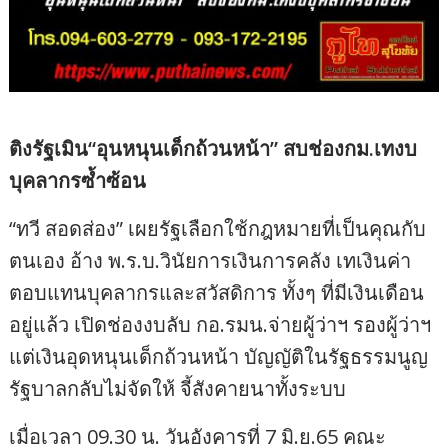
ติงรัฐเมิน“อุนหนุนเด็กถ้วนหน้า” สบช่องกม.เทงบ
บุคลากรซ้ำซ้อน
“ทวี สอดส่อง” เผยรัฐเลือกใช้กฎหมายที่เป็นคุณกับ
ตนเอง อ้าง พ.ร.บ.วินัยการเงินการคลัง เทเงินค่า
ตอบแทนบุคลากรและสวัสดิการ ทั้งๆ ที่มีเงินเดือน
อยู่แล้ว เปิดช่องงบลับ กอ.รมน.จ่ายผู้ว่าฯ รองผู้ว่าฯ
แต่เงินอุดหนุนเด็กถ้วนหน้า บัญญัติในรัฐธรรมนูญ
รัฐบาลกลับไม่จัดให้ จี้สังคายนาทั้งระบบ
เมื่อเวลา 09.30 น. วันอังคารที่ 7 มิ.ย.65 คณะ