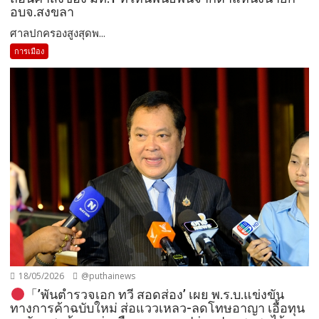
อบจ.สงขลา
ศาลปกครองสูงสุดพ...
การเมือง
18/05/2026
@puthainews
「’พันตำรวจเอก ทวี สอดส่อง’ เผย พ.ร.บ.แข่งขัน
ทางการค้าฉบับใหม่ ส่อแววเหลว-ลดโทษอาญา เอื้อทุน