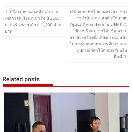
แนะแนว
ศรีสะเกษ รมว.คลัง เปิดงาน
ศรีสะเกษ ที่ปรึกษาผู้ตรวจราชกา
รฯสำนักงานปลัดสำนักนายก
เรื่อง
เทศกาลทุเรียนภูเขาไฟ ปี 2565
รัฐมนตรี ควง ประธาน UNPKFC
คาดสร้างรายได้กว่า 1,200 ล้าน
ชิม ทุเรียนภูเขาไฟ เชื่อ ความ
บาท
อร่อยจะสร้างชื่อเสียงกระฉ่อนทั่ว
โลก พร้อมมอบทุนการศึกษา และ
อุปกรณ์กีฬาให้กับนักเรียนใน
พื้นที่
Related posts