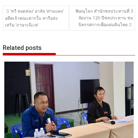
แนะแนว
‘ทวี สอดส่อง’ อาลัย ‘ท่านแดง’
พิษณุโลก สำนักชลประทานที่ 3
จัดงาน 120 ปีชลประทาน ชม
เรื่อง
อดีตเจ้าคณะตากใบ หารือส่ง
นิทรรศการเพื่อแผ่นดินไทย
เสริม ‘ภาษาเจ๊ะเห’
Related posts