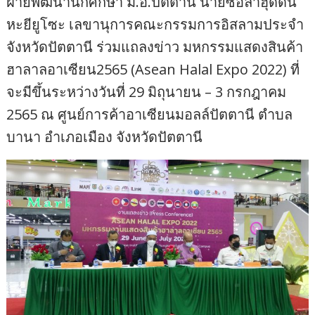
ฝ่ายพัฒนานักศึกษา ม.อ.ปัตตานี นายซอลาฮุดดีน
หะยียูโซะ เลขานุการคณะกรรมการอิสลามประจำ
จังหวัดปัตตานี ร่วมแถลงข่าว มหกรรมแสดงสินค้า
ฮาลาลอาเซียน2565 (Asean Halal Expo 2022) ที่
จะมีขึ้นระหว่างวันที่ 29 มิถุนายน – 3 กรกฎาคม
2565 ณ ศูนย์การค้าอาเซียนมอลล์ปัตตานี ตำบล
บานา อำเภอเมือง จังหวัดปัตตานี