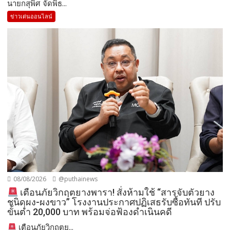
นายกสุพิศ จัดพิธ...
ข่าวเด่นออนไลน์
08/08/2026
@puthainews
เตือนภัยวิกฤตยางพารา! สั่งห้ามใช้ “สารจับตัวยาง
ชนิดผง-ผงขาว” โรงงานประกาศปฏิเสธรับซื้อทันที ปรับ
ขั้นต่ำ 20,000 บาท พร้อมจ่อฟ้องดำเนินคดี
เตือนภัยวิกฤตย...