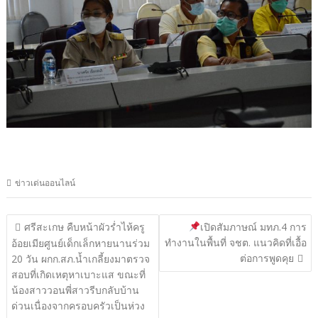
ข่าวเด่นออนไลน์
แนะแนว
ศรีสะเกษ คืบหน้าผัวร่ำไห้ครู
เปิดสัมภาษณ์ มทภ.4 การ
ทำงานในพื้นที่ จชต. แนวคิดที่เอื้อ
เรื่อง
อ้อยเมียศูนย์เด็กเล็กหายนานร่วม
ต่อการพูดคุย
20 วัน ผกก.สภ.น้ำเกลี้ยงมาตรวจ
สอบที่เกิดเหตุหาเบาะแส ขณะที่
น้องสาววอนพี่สาวรีบกลับบ้าน
ด่วนเนื่องจากครอบครัวเป็นห่วง