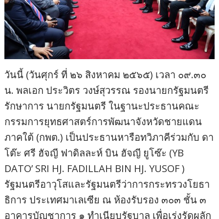
วันนี้ (วันศุกร์ ที่ ๒๖ สิงหาคม ๒๕๖๕) เวลา ๐๙.๓๐
น. พลเอก ประวิตร วงษ์สุวรรณ รองนายกรัฐมนตรี
รักษาการ นายกรัฐมนตรี ในฐานะประธานคณะ
กรรมการยุทธศาสตร์การพัฒนาจังหวัดชายแดน
ภาคใต้ (กพต.) เป็นประธานหารือทวิภาคีร่วมกับ ดา
โต๊ะ ศรี ฮัจญี ฟาดิลละห์ บิน ฮัจญี ยูโซ๊ะ (YB
DATO’ SRI HJ. FADILLAH BIN HJ. YUSOF )
รัฐมนตรีอาวุโสและรัฐมนตรีว่าการกระทรวงโยธา
ธิการ ประเทศมาเลเซีย ณ ห้องรับรอง ๓๐๓ ชั้น ๓
อาคารบัญชาการ ๑ ทำเนียบรัฐบาล เพื่อเร่งรัดผลัก