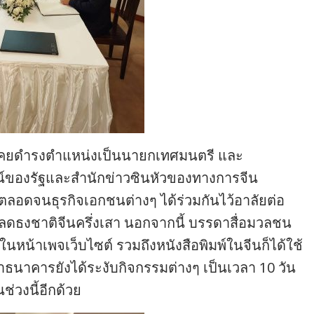
น เคยดำรงตำแหน่งเป็นนายกเทศมนตรี และ
น์ของรัฐและสำนักข่าวซินหัวของทางการจีน
อดจนธุรกิจเอกชนต่างๆ ได้ร่วมกันไว้อาลัยต่อ
ดธงชาติจีนครึ่งเสา นอกจากนี้ บรรดาสื่อมวลชน
นหน้าเพจเว็บไซต์ รวมถึงหนังสือพิมพ์ในจีนก็ได้ใช้
าธนาคารยังได้ระงับกิจกรรมต่างๆ เป็นเวลา 10 วัน
่วงนี้อีกด้วย