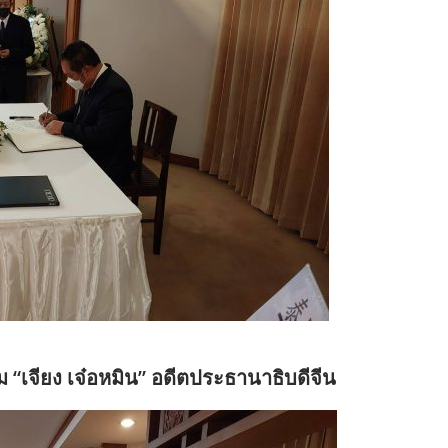
 “เจียง เจ๋อหมิน” อดีตประธานาธิบดีจีน