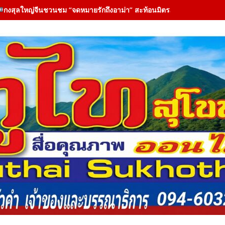
กงสุลใหญ่จีนชวนชม “จดหมายรักถึงอาม่า” สะท้อนมิตรภาพไทย-จีนผ่าน