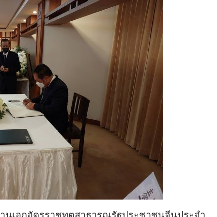
ก สถานเอกอัครราชทูตสาธารณรัฐประชาชนจีนประจำ