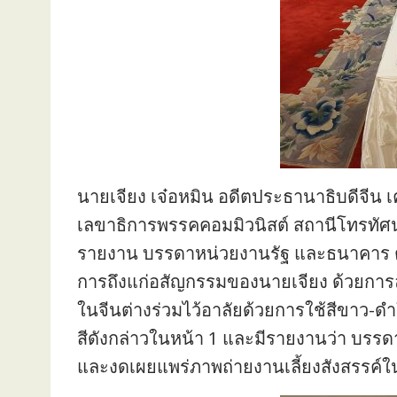
นายเจียง เจ๋อหมิน อดีตประธานาธิบดีจี
เลขาธิการพรรคคอมมิวนิสต์ สถานีโทรทัศ
รายงาน บรรดาหน่วยงานรัฐ และธนาคาร ตล
การถึงแก่อสัญกรรมของนายเจียง ด้วยการล
ในจีนต่างร่วมไว้อาลัยด้วยการใช้สีขาว-ดำใ
สีดังกล่าวในหน้า 1 และมีรายงานว่า บรรด
และงดเผยแพร่ภาพถ่ายงานเลี้ยงสังสรรค์ในช