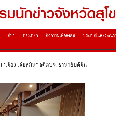
กีฬา
ท่องเที่ยว
กิจกรรมเพื่อสังคม
ประเพณีและวัฒนธ
 “เจียง เจ๋อหมิน” อดีตประธานาธิบดีจีน