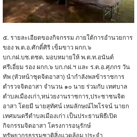
๕. รายละเอียดของกิจกรรม ภายใต้การอำนวยการ
ของ พ.ต.อ.ศักดิ์ศิริ เข็มขาว ผกก.๖
บก.กฝ.บช.ตชด. มอบหมายให้ พ.ต.ท.อนันต์
ศรีเอี่ยม รอง ผกก.๖ บก.กฝ.ฯ และ ร.ต.อ.ศุภกร วัน
ทัพ (หัวหน้าชุดจิตอาสา) นำกำลังพลข้าราชการ
ตำรวจจิตอาสา จำนวน ๑๐ นาย ร่วมกับ เทศบาล
ตำบลเมืองเก่า,หน่วยงานราชการ,ประชาชนจิต
อาสา โดยมี นายสุทัศน์ เหมลักษณ์ไพโรจน์ นายก
เทศมนตรีตำบลเมืองเก่า เป็นประธานพิธีเปิด
กิจกรรมจิตอาสา โครงการอนุรักษ์
ทรัพยากรธรรมชาติสิ่งแวดล้อม ประจำ