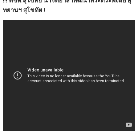
!!! ตชด.สุโขทัย นำจิตอาสาพัฒนาสระตระพังสอ อุ
ทยานฯ สุโขทัย !