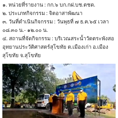
๑. หน่วยที่รายงาน : กก.๖ บก.กฝ.บช.ตชด.
๒. ประเภทกิจกรรม : จิตอาสาพัฒนา
๓. วันที่ดำเนินกิจกรรม : วันพุธที่ ๗ ธ.ค.๖๕ เวลา
๐๘.๓๐ น.- ๑๒.๐๐ น.
๔. สถานที่จัดกิจกรรม : บริเวณสระน้ำวัดตระพังสอ
อุทยานประวัติศาสตร์สุโขทัย ต.เมืองเก่า อ.เมือง
สุโขทัย จ.สุโขทัย