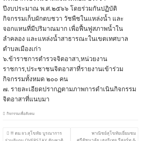
ปีงบประมาณ พ.ศ.๒๕๖๖ โดยร่วมกันปฏิบัติ
กิจกรรมเก็บผักตบชวา วัชพืชในแหล่งน้ำ และ
จอกแหนที่มีปริมาณมาก เพื่อฟื้นฟูสภาพน้ำใน
ลำคลอง และแหล่งน้ำสาธารณะในเขตเทศบาล
ตำบลเมืองเก่า
๖.ข้าราชการตำรวจจิตอาสา,หน่วยงาน
ราชการ,ประชาชนจิตอาสาที่รายงานเข้าร่วม
กิจกรรมทั้งหมด ๒๐๐ คน
๗. รายละเอียดปรากฏตามภาพการดำเนินกิจกรรม
จิตอาสาที่แนบมา
กิจกรรมเพื่อสังคม
แนะแนว
!!! ตม.จว.สุโขทัย บูรณาการ
พาณิชย์สุโขทัยเยี่ยมชม
ศรีสัชนาลัย เฮอริเทจ รีสอร์ท &
ร่วมจับกุม OVERSTAY สัญชาติ