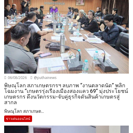
06/08/2026
@puthainews
พิษณุโลก สภาเกษตรกรฯ ลบภาพ “งานตลาดนัด” พลิก
โฉมงาน “เกษตรรุ่งเรืองเมืองสองแคว 69” มุ่งประโยชน์
เกษตรกร ดึงนวัตกรรม-จับคู่ธุรกิจดันสินค้าเกษตรสู่
สากล
พิษณุโลก สภาเกษต...
ข่าวเด่นออนไลน์