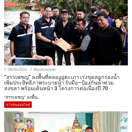
08/08/2026
@puthainews
“สรรเพชญ” ลงพื้นที่คลองอู่ตะเภา เร่งขุดลอกร่องน้ำ
เพิ่มประสิทธิภาพระบายน้ำ รับมือ–ป้องกันน้ำท่วม
สงขลา พร้อมเดินหน้า 3 โครงการต่อเนื่องปี 70
“สรรเพชญ” ลงพื้น...
ข่าวเด่นออนไลน์