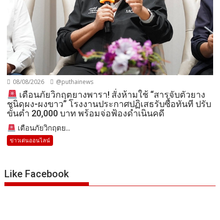
08/08/2026
@puthainews
เตือนภัยวิกฤตยางพารา! สั่งห้ามใช้ “สารจับตัวยาง
ชนิดผง-ผงขาว” โรงงานประกาศปฏิเสธรับซื้อทันที ปรับ
ขั้นต่ำ 20,000 บาท พร้อมจ่อฟ้องดำเนินคดี
เตือนภัยวิกฤตย...
ข่าวเด่นออนไลน์
Like Facebook