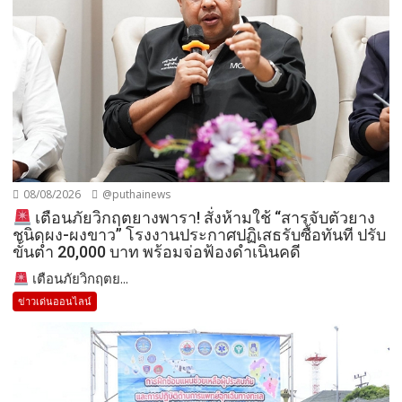
08/08/2026
@puthainews
เตือนภัยวิกฤตยางพารา! สั่งห้ามใช้ “สารจับตัวยาง
ชนิดผง-ผงขาว” โรงงานประกาศปฏิเสธรับซื้อทันที ปรับ
ขั้นต่ำ 20,000 บาท พร้อมจ่อฟ้องดำเนินคดี
เตือนภัยวิกฤตย...
ข่าวเด่นออนไลน์