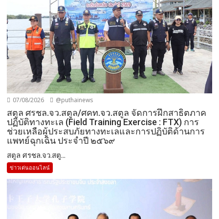
07/08/2026
@puthainews
สตูล ศรชล.จว.สตูล/ศคท.จว.สตูล จัดการฝึกสาธิตภาค
ปฏิบัติทางทะเล (Field Training Exercise : FTX) การ
ช่วยเหลือผู้ประสบภัยทางทะเลและการปฏิบัติด้านการ
แพทย์ฉุกเฉิน ประจำปี ๒๕๖๙
สตูล ศรชล.จว.สตู...
ข่าวเด่นออนไลน์