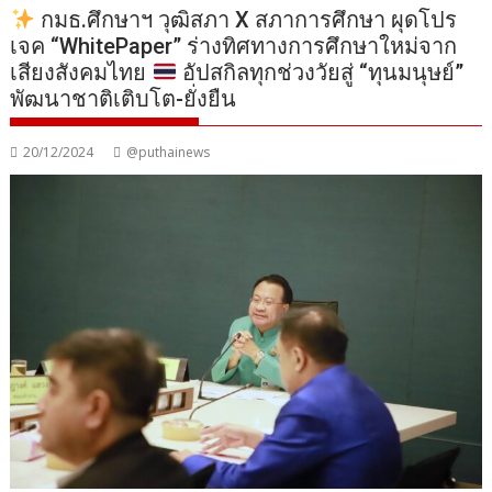
กมธ.ศึกษาฯ วุฒิสภา X สภาการศึกษา ผุดโปร
เจค “WhitePaper” ร่างทิศทางการศึกษาใหม่จาก
เสียงสังคมไทย
อัปสกิลทุกช่วงวัยสู่ “ทุนมนุษย์”
พัฒนาชาติเติบโต-ยั่งยืน
20/12/2024
@puthainews