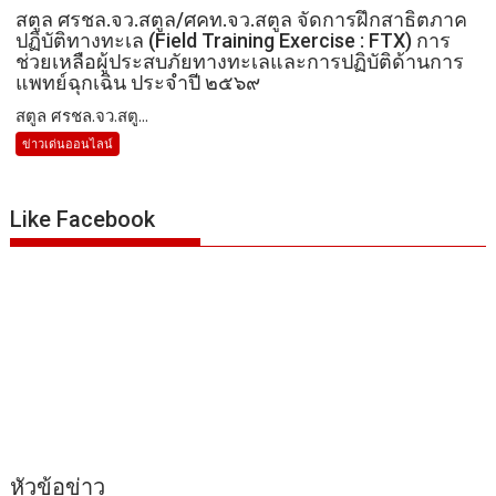
สตูล ศรชล.จว.สตูล/ศคท.จว.สตูล จัดการฝึกสาธิตภาค
ปฏิบัติทางทะเล (Field Training Exercise : FTX) การ
ช่วยเหลือผู้ประสบภัยทางทะเลและการปฏิบัติด้านการ
แพทย์ฉุกเฉิน ประจำปี ๒๕๖๙
สตูล ศรชล.จว.สตู...
ข่าวเด่นออนไลน์
Like Facebook
หัวข้อข่าว