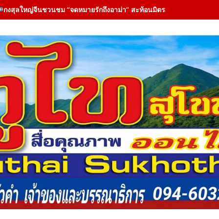
กงสุลใหญ่จีนชวนชม “จดหมายรักถึงอาม่า” สะท้อนมิตรภาพไทย-จีนผ่าน