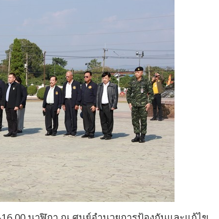
0 -16.00 นาฬิกา ณ ศูนย์อำนวยการป้องกันและแก้ไข