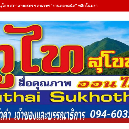
ณุโลก สภาเกษตรกรฯ ลบภาพ "งานตลาดนัด" พลิกโฉมงาน "เกษตรรุ่งเรืองเมือ