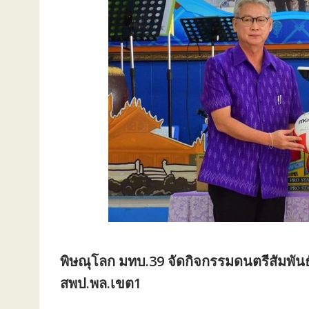
พิษณุโลก มทบ.39 จัดกิจกรรมดนตรีสัมพันธ
สพป.พล.เขต1