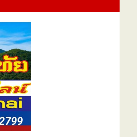
งสองแคว 69" มุ่งประโยชน์เกษตรกร ดึงนวัตกรรม-จับคู่ธุรกิจดันสินค้าเ