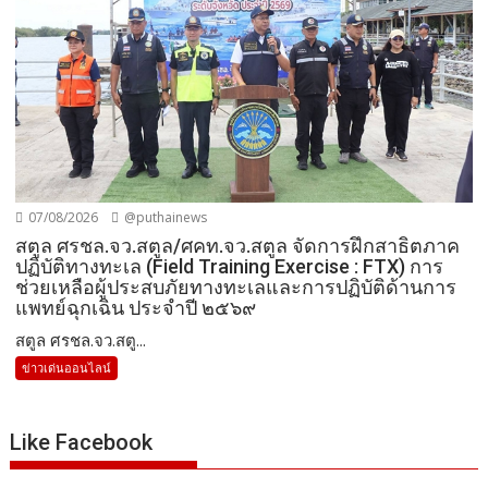
07/08/2026
@puthainews
สตูล ศรชล.จว.สตูล/ศคท.จว.สตูล จัดการฝึกสาธิตภาค
ปฏิบัติทางทะเล (Field Training Exercise : FTX) การ
ช่วยเหลือผู้ประสบภัยทางทะเลและการปฏิบัติด้านการ
แพทย์ฉุกเฉิน ประจำปี ๒๕๖๙
สตูล ศรชล.จว.สตู...
ข่าวเด่นออนไลน์
Like Facebook