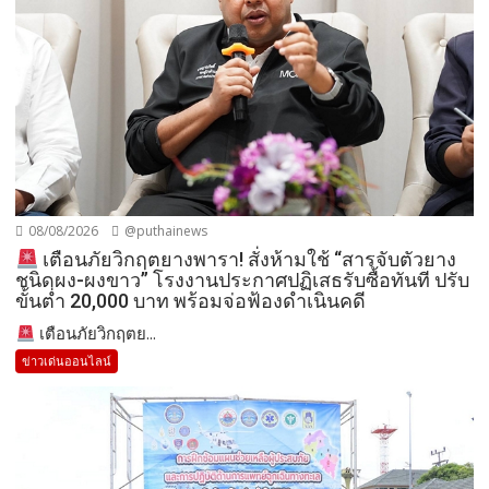
08/08/2026
@puthainews
เตือนภัยวิกฤตยางพารา! สั่งห้ามใช้ “สารจับตัวยาง
ชนิดผง-ผงขาว” โรงงานประกาศปฏิเสธรับซื้อทันที ปรับ
ขั้นต่ำ 20,000 บาท พร้อมจ่อฟ้องดำเนินคดี
เตือนภัยวิกฤตย...
ข่าวเด่นออนไลน์