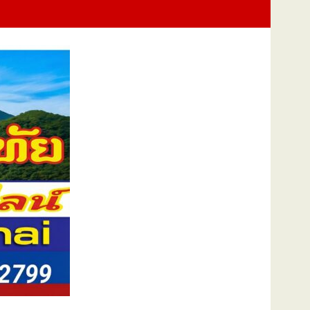
Training Exercise : FTX) การช่วยเหลือผู้ประสบภัยทางทะเลและการปฏิบั