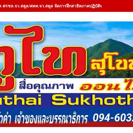
ล ศรชล.จว.สตูล/ศคท.จว.สตูล จัดการฝึกสาธิตภาคปฏิบัติทางทะเล (Field 