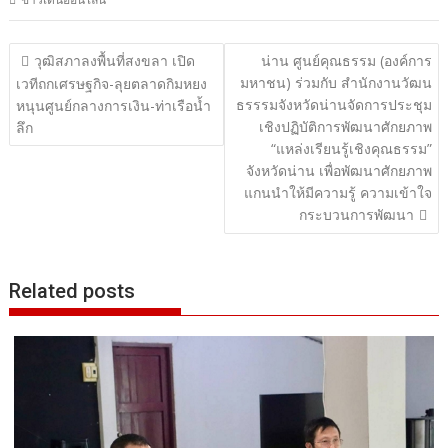
แนะแนว
วุฒิสภาลงพื้นที่สงขลา เปิด
น่าน ศูนย์คุณธรรม (องค์การ
มหาชน) ร่วมกับ สำนักงานวัฒน
เรื่อง
เวทีถกเศรษฐกิจ-ลุยตลาดกิมหยง
ธรรรมจังหวัดน่านจัดการประชุม
หนุนศูนย์กลางการเงิน-ท่าเรือน้ำ
เชิงปฏิบัติการพัฒนาศักยภาพ
ลึก
“แหล่งเรียนรู้เชิงคุณธรรม”
จังหวัดน่าน เพื่อพัฒนาศักยภาพ
แกนนำให้มีความรู้ ความเข้าใจ
กระบวนการพัฒนา
Related posts