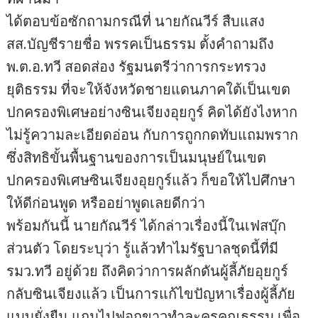
ได้ตอบข้อซักถามกรณีที่ นายกัณวีร์ สืบแสง
สส.บัญชีรายชื่อ พรรคเป็นธรรม ตั้งคำถามถึง
พ.ต.อ.ทวี สอดส่อง รัฐมนตรีว่าการกระทรวง
ยุติธรรม ที่จะให้จังหวัดชายแดนภาคใต้เป็นเขต
ปกครองพิเศษอย่างซินเจียงอุยกูร์ คิดได้ยังไงหาก
ไม่รู้ความละเอียดอ่อน กับการถูกกดทับแถมพราก
ซึ่งสิทธิขั้นพื้นฐานของการเป็นมนุษย์ในเขต
ปกครองพิเศษซินเจียงอุยกูร์แล้ว ก็ขอให้ไปศึกษา
ให้ดีก่อนพูด หรืออย่าพูดเลยดีกว่า
พร้อมกันนี้ นายกัณวีร์ ได้กล่าวเรื่องนี้ในเฟสบุ๊ก
ส่วนตัว โดยระบุว่า รู้แล้วทำไมรัฐบาลชุดนี้ที่มี
รมว.ทวี อยู่ด้วย ถึงคิดว่าการผลักดันผู้ลี้ภัยอุยกูร์
กลับซินเจียงแล้ว เป็นการแก้ไขปัญหาเรื่องผู้ลี้ภัย
แบบยั่งยืน แถมไปฟอกขาวทำละครคุณธรรม เพื่อ