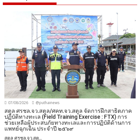
07/08/2026
@puthainews
สตูล ศรชล.จว.สตูล/ศคท.จว.สตูล จัดการฝึกสาธิตภาค
ปฏิบัติทางทะเล (Field Training Exercise : FTX) การ
ช่วยเหลือผู้ประสบภัยทางทะเลและการปฏิบัติด้านการ
แพทย์ฉุกเฉิน ประจำปี ๒๕๖๙
สตูล ศรชล.จว.สตู...