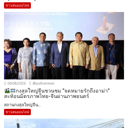
ข่าวเด่นออนไลน์
06/08/2026
@puthainews
กงสุลใหญ่จีนชวนชม “จดหมายรักถึงอาม่า”
สะท้อนมิตรภาพไทย-จีนผ่านภาพยนตร์
สถานกงสุลใหญ่จีน...
ข่าวเด่นออนไลน์