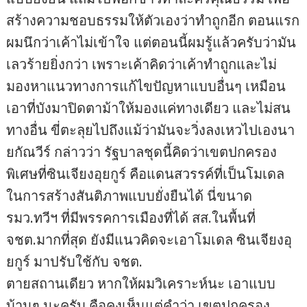
สร้างความชอบธรรมให้ตัวเองว่าทำถูกอีก ตอนแรก
ผมนึกว่าเค้าไม่เข้าใจ แต่ตอนนี้ผมรู้แล้วครับว่ามัน
เลวร้ายยิ่งกว่า เพราะเค้าคิดว่าเค้าทำถูกและไม่
มองหาแนวทางการแก้ไขปัญหาแบบอื่นๆ เหมือน
เอาที่บังมาปิดตาม้าให้มองแค่ทางเดียว และไม่สน
ทางอื่น ขี่ตะลุยไปถึงแม้ว่ามันจะวิ่งลงเหวไปเองนา
ยกัณวีร์ กล่าวว่า รัฐบาลชุดนี้คิดว่าเขตปกครอง
พิเศษที่ซินเจียงอุยกูร์ คือแดนสวรรค์ที่เป็นโมเดล
ในการสร้างสันติภาพแบบยั่งยืนได้ นี่ขนาด
รมว.ทวีฯ ที่มีพรรคการเมืองที่ได้ สส.ในพื้นที่
จชต.มากที่สุด ยังมีแนวคิดจะเอาโมเดล ซินเจียงอุ
ยกูร์ มาปรับใช้กับ จชต.
ตายสถานเดียว หากให้ผมวิเคราะห์นะ เอาแบบ
บ้านๆ นะครับ คือคงเห็นแต่คำว่า เขตปกครอง