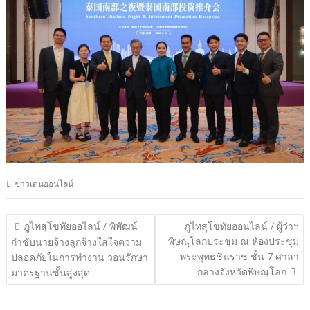
ข่าวเด่นออนไลน์
แนะแนว
ภูไทสุโขทัยออไลน์ / พิพัฒน์
ภูไทสุโขทัยออนไลน์ / ผู้ว่าฯ
พิษณุโลกประชุม ณ ห้องประชุม
เรื่อง
กำชับนายจ้างลูกจ้างใส่ใจความ
พระพุทธชินราช ชั้น 7 ศาลา
ปลอดภัยในการทำงาน วอนรักษา
กลางจังหวัดพิษณุโลก
มาตรฐานขั้นสูงสุด