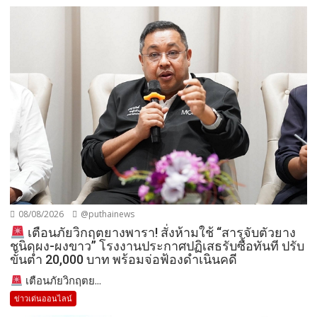
08/08/2026
@puthainews
เตือนภัยวิกฤตยางพารา! สั่งห้ามใช้ “สารจับตัวยาง
ชนิดผง-ผงขาว” โรงงานประกาศปฏิเสธรับซื้อทันที ปรับ
ขั้นต่ำ 20,000 บาท พร้อมจ่อฟ้องดำเนินคดี
เตือนภัยวิกฤตย...
ข่าวเด่นออนไลน์