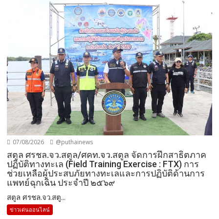
07/08/2026
@puthainews
สตูล ศรชล.จว.สตูล/ศคท.จว.สตูล จัดการฝึกสาธิตภาค
ปฏิบัติทางทะเล (Field Training Exercise : FTX) การ
ช่วยเหลือผู้ประสบภัยทางทะเลและการปฏิบัติด้านการ
แพทย์ฉุกเฉิน ประจำปี ๒๕๖๙
สตูล ศรชล.จว.สตู...
ข่าวเด่นออนไลน์