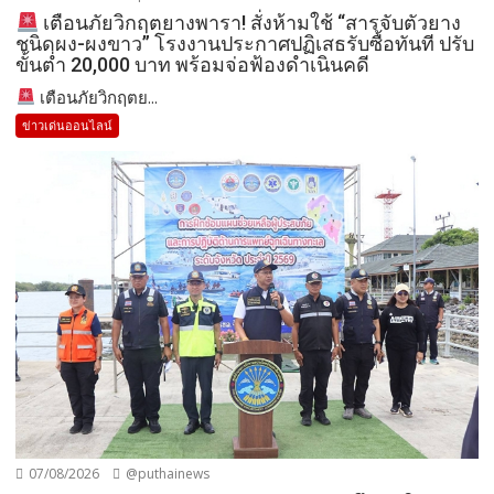
เตือนภัยวิกฤตยางพารา! สั่งห้ามใช้ “สารจับตัวยาง
ชนิดผง-ผงขาว” โรงงานประกาศปฏิเสธรับซื้อทันที ปรับ
ขั้นต่ำ 20,000 บาท พร้อมจ่อฟ้องดำเนินคดี
เตือนภัยวิกฤตย...
ข่าวเด่นออนไลน์
07/08/2026
@puthainews