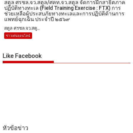
สตูล ศรชล.จว.สตูล/ศคท.จว.สตูล จัดการฝึกสาธิตภาค
ปฏิบัติทางทะเล (Field Training Exercise : FTX) การ
ช่วยเหลือผู้ประสบภัยทางทะเลและการปฏิบัติด้านการ
แพทย์ฉุกเฉิน ประจำปี ๒๕๖๙
สตูล ศรชล.จว.สตู...
ข่าวเด่นออนไลน์
Like Facebook
หัวข้อข่าว