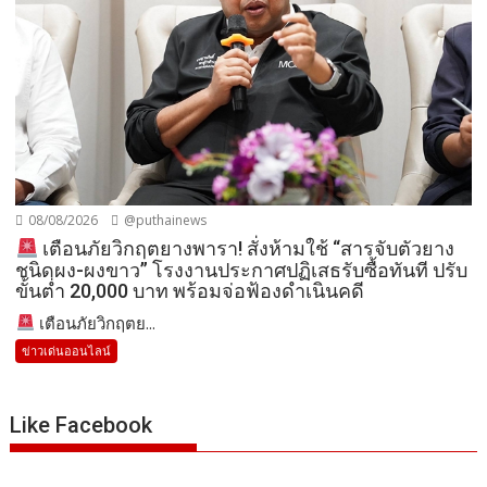
08/08/2026
@puthainews
เตือนภัยวิกฤตยางพารา! สั่งห้ามใช้ “สารจับตัวยาง
ชนิดผง-ผงขาว” โรงงานประกาศปฏิเสธรับซื้อทันที ปรับ
ขั้นต่ำ 20,000 บาท พร้อมจ่อฟ้องดำเนินคดี
เตือนภัยวิกฤตย...
ข่าวเด่นออนไลน์
Like Facebook