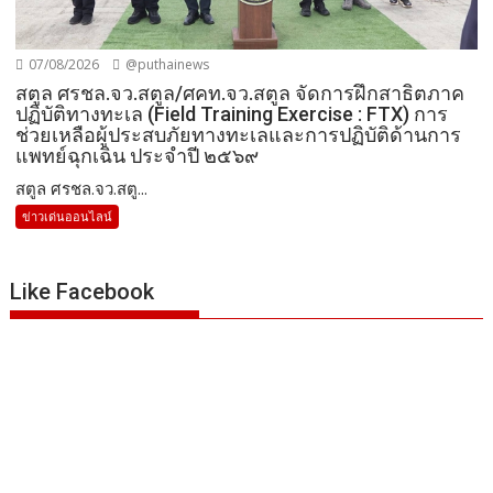
07/08/2026
@puthainews
สตูล ศรชล.จว.สตูล/ศคท.จว.สตูล จัดการฝึกสาธิตภาค
ปฏิบัติทางทะเล (Field Training Exercise : FTX) การ
ช่วยเหลือผู้ประสบภัยทางทะเลและการปฏิบัติด้านการ
แพทย์ฉุกเฉิน ประจำปี ๒๕๖๙
สตูล ศรชล.จว.สตู...
ข่าวเด่นออนไลน์
Like Facebook