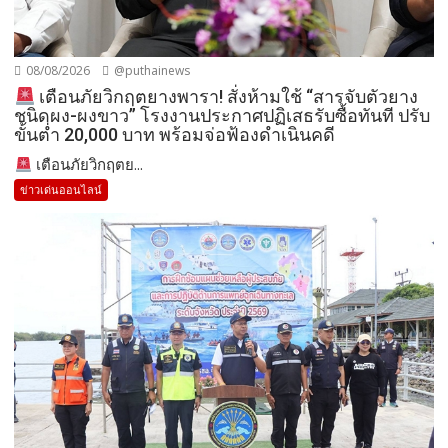
08/08/2026
@puthainews
เตือนภัยวิกฤตยางพารา! สั่งห้ามใช้ “สารจับตัวยาง
ชนิดผง-ผงขาว” โรงงานประกาศปฏิเสธรับซื้อทันที ปรับ
ขั้นต่ำ 20,000 บาท พร้อมจ่อฟ้องดำเนินคดี
เตือนภัยวิกฤตย...
ข่าวเด่นออนไลน์