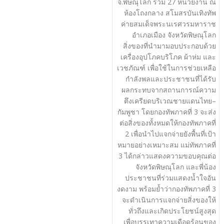
จ.พิษณุโลก รวม 27 หน่วยงาน ณ
ห้องโถงกลาง สโมสรบันเทิงทัพ
ค่ายสมเด็จพระนเรศวรมหาราช
อำเภอเมือง จังหวัดพิษณุโลก
สิ่งของที่นำมามอบประกอบด้วย
เครื่องอุปโภคบริโภค ผ้าห่ม และ
เวชภัณฑ์ เพื่อใช้ในการช่วยเหลือ
กำลังพลและประชาชนที่ได้รับ
ผลกระทบจากสถานการณ์ความ
ตึงเครียดบริเวณชายแดนไทย–
กัมพูชา โดยกองทัพภาคที่ 3 จะส่ง
ต่อสิ่งของทั้งหมดให้กองทัพภาคที่
2 เพื่อนำไปแจกจ่ายยังพื้นที่เป้า
หมายอย่างเหมาะสม แม่ทัพภาคที่
3 ได้กล่าวแสดงความขอบคุณต่อ
จังหวัดพิษณุโลก และพี่น้อง
ประชาชนที่ร่วมแสดงน้ำใจอัน
งดงาม พร้อมย้ำว่ากองทัพภาคที่ 3
จะดำเนินการแจกจ่ายสิ่งของให้
ทั่วถึงและเกิดประโยชน์สูงสุด
เพื่อบรรเทาความเดือดร้อนของ