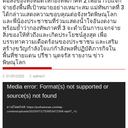
ต่อสิ่งของทั้งหมดให้กองทัพภาคที่ 2 เพื่อนำไปแจก
จ่ายยังพื้นที่เป้าหมายอย่างเหมาะสม แม่ทัพภาคที่ 3
ได้กล่าวแสดงความขอบคุณต่อจังหวัดพิษณุโลก
และพี่น้องประชาชนที่ร่วมแสดงน้ำใจอันงดงาม
พร้อมย้ำว่ากองทัพภาคที่ 3 จะดำเนินการแจกจ่าย
สิ่งของให้ทั่วถึงและเกิดประโยชน์สูงสุด เพื่อ
บรรเทาความเดือดร้อนของประชาชน และเสริม
สร้างขวัญกำลังใจแก่กำลังพลที่ปฏิบัติภารกิจใน
พื้นที่ชายแดน ปรีชา นุตจรัส รายงาน ข่าว
พิษณุโลก
31/07/2025
admin1
ตัว
Media error: Format(s) not supported or
เล่น
source(s) not found
ไฟล์
วิดีโอ
ดาวน์โหลดไฟล์: https://puthainews.com/wp-
content/uploads/2025/07/1753953472349.mp4?_=1