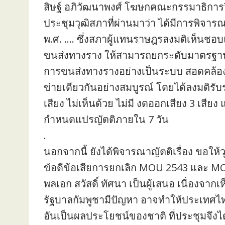
สิษฐ์ อภิวัฒนาพงศ์ โฆษกคณะกรรมาธิการวิ
ประชุมวุฒิสภาที่ผ่านมาว่า ได้มีการพิจา
พ.ศ. …. ซึ่งสภาผู้แทนราษฎรลงมติเห็นชอบ
ขนส่งทางราง ให้สามารถยกระดับมาตรฐา
การขนส่งทางรางอย่างเป็นระบบ สอดคล้อง
ข่ายเดียวกันอย่างสมบูรณ์ โดยได้ลงมติรับ
เสียง ไม่เห็นด้วย ไม่มี งดออกเสียง 3 เส
กำหนดแปรญัตติภายใน 7 วัน
.
นอกจากนี้ ยังได้พิจารณาญัตติเรื่อง ขอใ
ข้อดีข้อเสียการยกเลิก MOU 2543 และ MO
พลเอก สวัสดิ์ ทัศนา เป็นผู้เสนอ เนื่องจาก
รัฐบาลกัมพูชามีปัญหา อาจทำให้ประเทศไท
อันเป็นผลประโยชน์ของชาติ ที่ประชุมจึงได