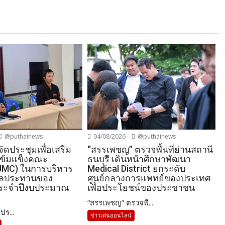
@puthainews
04/08/2026
@puthainews
จัดประชุมเพื่อเสริม
“สรรเพชญ” ตรวจพื้นที่ย่านสถานี
เข้มแข็งคณะ
ธนบุรี เดินหน้าศึกษาพัฒนา
JMC) ในการบริหาร
Medical District ยกระดับ
ชลประทานของ
ศูนย์กลางการแพทย์ของประเทศ
ระจำปึงบประมาณ
เพื่อประโยชน์ของประชาชน
“สรรเพชญ” ตรวจพื...
ปร...
ข่าวเด่นออนไลน์