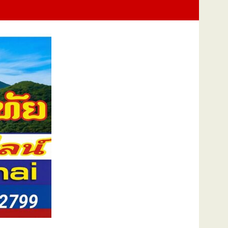
การบริหารจัดการน้ำชลประทานของโครงการ ประจำปึงบประมาณ พ.ศ. 2569