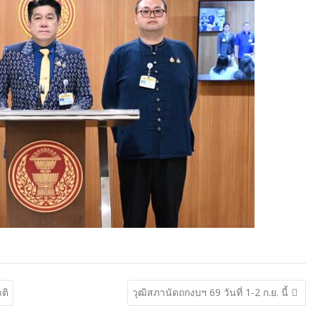
ติ
วุฒิสภานัดถกงบฯ 69 วันที่ 1-2 ก.ย. นี้