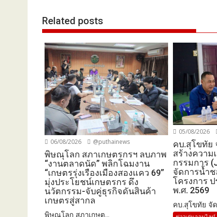
Related posts
05/08/2026
06/08/2026
@puthainews
คบ.สุโขทัย 
สร้างความ
พิษณุโลก สภาเกษตรกรฯ ลบภาพ
กรรมการ (
“งานตลาดนัด” พลิกโฉมงาน
จัดการน้ำ
“เกษตรรุ่งเรืองเมืองสองแคว 69”
โครงการ ป
มุ่งประโยชน์เกษตรกร ดึง
พ.ศ. 2569
นวัตกรรม-จับคู่ธุรกิจดันสินค้า
เกษตรสู่สากล
คบ.สุโขทัย จัด
พิษณุโลก สภาเกษต...
ข่าวเด่นออนไลน์