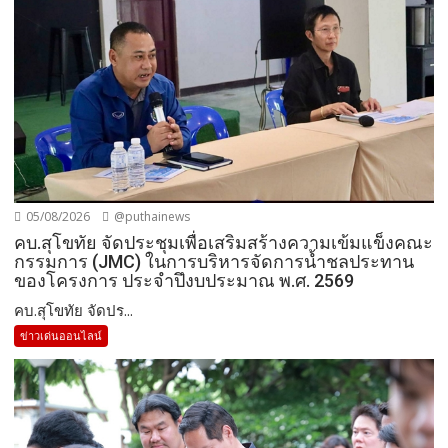
05/08/2026
@puthainews
คบ.สุโขทัย จัดประชุมเพื่อเสริมสร้างความเข้มแข็งคณะ
กรรมการ (JMC) ในการบริหารจัดการน้ำชลประทาน
ของโครงการ ประจำปึงบประมาณ พ.ศ. 2569
คบ.สุโขทัย จัดปร...
ข่าวเด่นออนไลน์