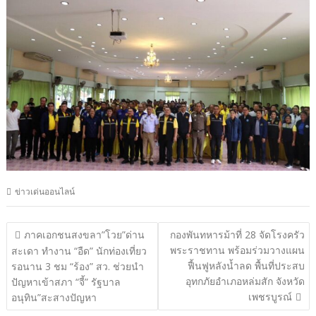
ข่าวเด่นออนไลน์
แนะแนว
ภาคเอกชนสงขลา”โวย”ด่าน
กองพันทหารม้าที่ 28 จัดโรงครัว
พระราชทาน พร้อมร่วมวางแผน
เรื่อง
สะเดา ทำงาน “อืด” นักท่องเที่ยว
ฟื้นฟูหลังน้ำลด พื้นที่ประสบ
รอนาน 3 ชม “ร้อง” สว. ช่วยนำ
อุทกภัยอำเภอหล่มสัก จังหวัด
ปัญหาเข้าสภา “จี้” รัฐบาล
เพชรบูรณ์
อนุทิน”สะสางปัญหา