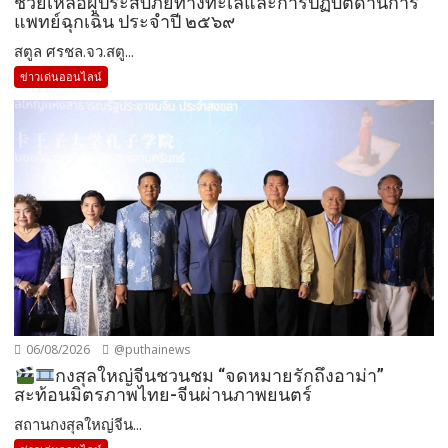
ช่วยเหลือผู้ประสบภัยทางทะเลและการปฏิบัติด้านการ
แพทย์ฉุกเฉิน ประจำปี ๒๕๖๙
สตูล ศรชล.จว.สตู...
ข่าวเด่นออนไลน์
06/08/2026
@puthainews
กงสุลใหญ่จีนชวนชม “จดหมายรักถึงอาม่า”
สะท้อนมิตรภาพไทย-จีนผ่านภาพยนตร์
สถานกงสุลใหญ่จีน...