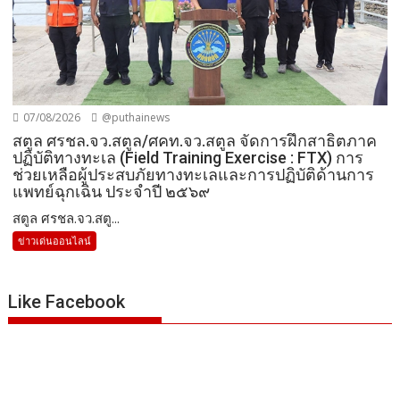
07/08/2026
@puthainews
สตูล ศรชล.จว.สตูล/ศคท.จว.สตูล จัดการฝึกสาธิตภาค
ปฏิบัติทางทะเล (Field Training Exercise : FTX) การ
ช่วยเหลือผู้ประสบภัยทางทะเลและการปฏิบัติด้านการ
แพทย์ฉุกเฉิน ประจำปี ๒๕๖๙
สตูล ศรชล.จว.สตู...
ข่าวเด่นออนไลน์
Like Facebook