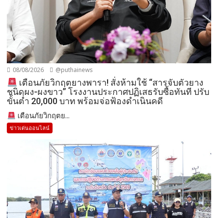
08/08/2026
@puthainews
เตือนภัยวิกฤตยางพารา! สั่งห้ามใช้ “สารจับตัวยาง
ชนิดผง-ผงขาว” โรงงานประกาศปฏิเสธรับซื้อทันที ปรับ
ขั้นต่ำ 20,000 บาท พร้อมจ่อฟ้องดำเนินคดี
เตือนภัยวิกฤตย...
ข่าวเด่นออนไลน์