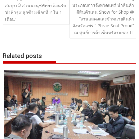
ประกอบการจังหวัดแพร่ นำสินค้า
เรื่อง
สมบูรณ์! สวนนงนุชพัทยาต้อนรับ
ดีสินค้าเด่น Show for Shop @
‘พังฟ้ารุ่ง’ ลูกช้างเชือกที่ 2 ใน 1
“งานแสดงและจำหน่ายสินค้า
เดือน”
จังหวัดแพร่ “ Phrae Soul Proud”
ณ ศูนย์การค้าเซ็นทรัลระยอง
Related posts