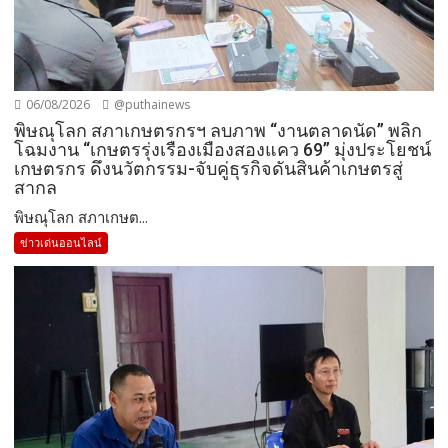
06/08/2026
@puthainews
พิษณุโลก สภาเกษตรกรฯ ลบภาพ “งานตลาดนัด” พลิก
โฉมงาน “เกษตรรุ่งเรืองเมืองสองแคว 69” มุ่งประโยชน์
เกษตรกร ดึงนวัตกรรม-จับคู่ธุรกิจดันสินค้าเกษตรสู่
สากล
พิษณุโลก สภาเกษต...
ข่าวเด่นออนไลน์