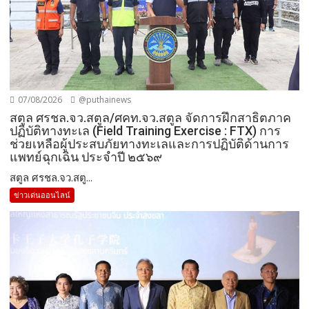
07/08/2026
@puthainews
สตูล ศรชล.จว.สตูล/ศคท.จว.สตูล จัดการฝึกสาธิตภาค
ปฏิบัติทางทะเล (Field Training Exercise : FTX) การ
ช่วยเหลือผู้ประสบภัยทางทะเลและการปฏิบัติด้านการ
แพทย์ฉุกเฉิน ประจำปี ๒๕๖๙
สตูล ศรชล.จว.สตู...
ข่าวเด่นออนไลน์