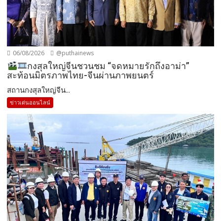
06/08/2026
@puthainews
กงสุลใหญ่จีนชวนชม “จดหมายรักถึงอาม่า”
สะท้อนมิตรภาพไทย-จีนผ่านภาพยนตร์
สถานกงสุลใหญ่จีน...
ข่าวเด่นออนไลน์