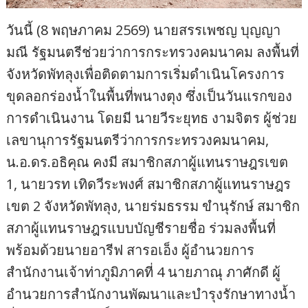
วันนี้ (8 พฤษภาคม 2569) นายสรรเพชญ บุญญา
มณี รัฐมนตรีช่วยว่าการกระทรวงคมนาคม ลงพื้นที่
จังหวัดพัทลุงเพื่อติดตามการเริ่มดำเนินโครงการ
ขุดลอกร่องน้ำในพื้นที่พนางตุง ซึ่งเป็นวันแรกของ
การดำเนินงาน โดยมี นายวีระยุทธ งามจิตร ผู้ช่วย
เลขานุการรัฐมนตรีว่าการกระทรวงคมนาคม,
น.อ.ดร.อธิคุณ คงมี สมาชิกสภาผู้แทนราษฎรเขต
1, นายวรท เทิดวีระพงศ์ สมาชิกสภาผู้แทนราษฎร
เขต 2 จังหวัดพัทลุง, นายร่มธรรม ขำนุรักษ์ สมาชิก
สภาผู้แทนราษฎรแบบบัญชีรายชื่อ ร่วมลงพื้นที่
พร้อมด้วยนายอารีฟ สารอเอ็ง ผู้อำนวยการ
สำนักงานเจ้าท่าภูมิภาคที่ 4 นายภาณุ ภาศักดี ผู้
อำนวยการสำนักงานพัฒนาและบำรุงรักษาทางน้ำ