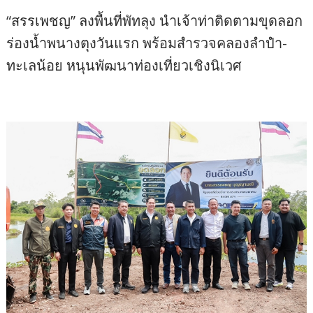
“สรรเพชญ” ลงพื้นที่พัทลุง นำเจ้าท่าติดตามขุดลอก
ร่องน้ำพนางตุงวันแรก พร้อมสำรวจคลองลำปำ-
ทะเลน้อย หนุนพัฒนาท่องเที่ยวเชิงนิเวศ