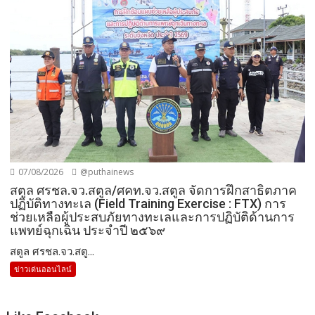
07/08/2026
@puthainews
สตูล ศรชล.จว.สตูล/ศคท.จว.สตูล จัดการฝึกสาธิตภาค
ปฏิบัติทางทะเล (Field Training Exercise : FTX) การ
ช่วยเหลือผู้ประสบภัยทางทะเลและการปฏิบัติด้านการ
แพทย์ฉุกเฉิน ประจำปี ๒๕๖๙
สตูล ศรชล.จว.สตู...
ข่าวเด่นออนไลน์