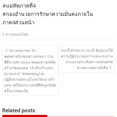
#แม่ทัพภาคที่4
#กองอำนวยการรักษาความมั่นคงภายใน
ภาค4ส่วนหน้า
ข่าวเด่นออนไลน์
แนะแนว
รมว.คมนาคม นำ
กระบี่ ศรชล.จว.กระบี่ จัดอบรมให้
ความรู้ผู้ประกอบการและแรงงาน
เรื่อง
พุทธศาสนิกชนชาวสงขลา ร่วม
ประมง ยกระดับความปลอดภัย
พิธีบวงสรวงและเททองนำฤกษ์จัด
ทางทะเลอย่างยั่งยืน
สร้างวัตถุมงคล “เจ้าสัวเก้าแสน
(นายแรง)” สมทบทุนบูรณ
ปฏิสังขรณ์พระอุโบสถวัดเขาเก้า
แสน เตรียมประกอบพิธีฝังลูกนิมิต
ครั้งแรกของวัด
Related posts