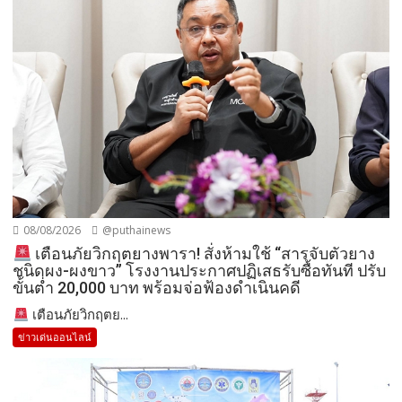
08/08/2026
@puthainews
เตือนภัยวิกฤตยางพารา! สั่งห้ามใช้ “สารจับตัวยาง
ชนิดผง-ผงขาว” โรงงานประกาศปฏิเสธรับซื้อทันที ปรับ
ขั้นต่ำ 20,000 บาท พร้อมจ่อฟ้องดำเนินคดี
เตือนภัยวิกฤตย...
ข่าวเด่นออนไลน์