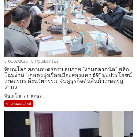
06/08/2026
@puthainews
พิษณุโลก สภาเกษตรกรฯ ลบภาพ “งานตลาดนัด” พลิก
โฉมงาน “เกษตรรุ่งเรืองเมืองสองแคว 69” มุ่งประโยชน์
เกษตรกร ดึงนวัตกรรม-จับคู่ธุรกิจดันสินค้าเกษตรสู่
สากล
พิษณุโลก สภาเกษต...
ข่าวเด่นออนไลน์