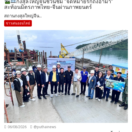
กงสุลใหญ่จีนชวนชม “จดหมายรักถึงอาม่า”
สะท้อนมิตรภาพไทย-จีนผ่านภาพยนตร์
สถานกงสุลใหญ่จีน...
ข่าวเด่นออนไลน์
06/08/2026
@puthainews