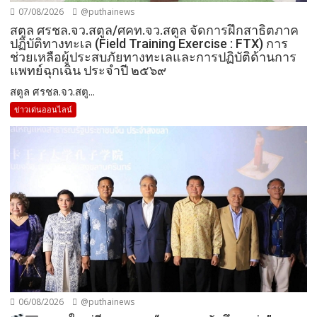
07/08/2026
@puthainews
สตูล ศรชล.จว.สตูล/ศคท.จว.สตูล จัดการฝึกสาธิตภาค
ปฏิบัติทางทะเล (Field Training Exercise : FTX) การ
ช่วยเหลือผู้ประสบภัยทางทะเลและการปฏิบัติด้านการ
แพทย์ฉุกเฉิน ประจำปี ๒๕๖๙
สตูล ศรชล.จว.สตู...
ข่าวเด่นออนไลน์
06/08/2026
@puthainews