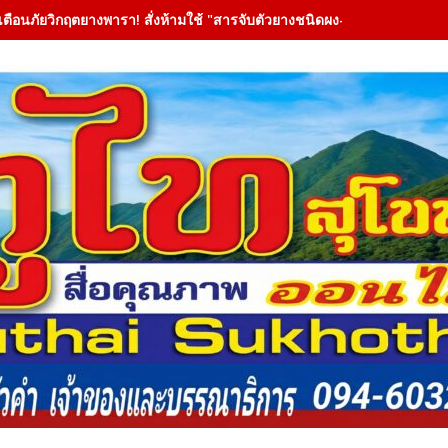
เตือนภัยวิกฤตยางพารา! สั่งห้ามใช้ "สารจับตัวยางชนิดผง-ผงขาว" โรงงานปร