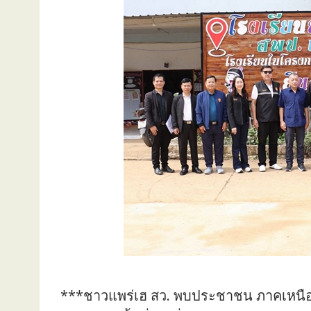
***ชาวแพร่เฮ สว. พบประชาชน ภาคเหนือ (ต