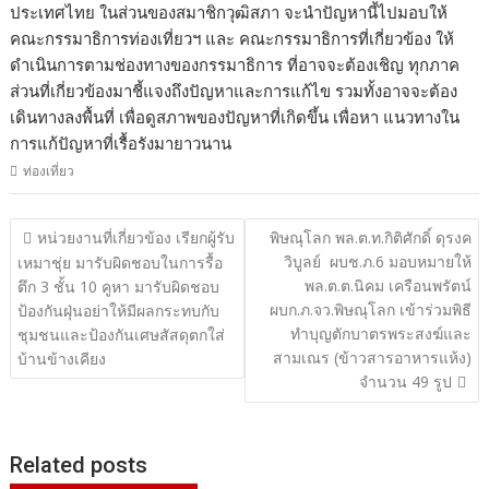
ประเทศไทย ในส่วนของสมาชิกวุฒิสภา จะนำปัญหานี้ไปมอบให้
คณะกรรมาธิการท่องเที่ยวฯ และ คณะกรรมาธิการที่เกี่ยวข้อง ให้
ดำเนินการตามช่องทางของกรรมาธิการ ที่อาจจะต้องเชิญ ทุกภาค
ส่วนที่เกี่ยวข้องมาชี้แจงถึงปัญหาและการแก้ไข รวมทั้งอาจจะต้อง
เดินทางลงพื้นที่ เพื่อดูสภาพของปัญหาที่เกิดขึ้น เพื่อหา แนวทางใน
การแก้ปัญหาที่เรื้อรังมายาวนาน
ท่องเที่ยว
แนะแนว
หน่วยงานที่เกี่ยวข้อง เรียกผู้รับ
พิษณุโลก พล.ต.ท.กิติศักดิ์ ดุรงค
วิบูลย์ ผบช.ภ.6 มอบหมายให้
เรื่อง
เหมาชุ่ย มารับผิดชอบในการรื้อ
พล.ต.ต.นิคม เครือนพรัตน์
ตึก 3 ชั้น 10 คูหา มารับผิดชอบ
ผบก.ภ.จว.พิษณุโลก เข้าร่วมพิธี
ป้องกันฝุ่นอย่าให้มีผลกระทบกับ
ทำบุญตักบาตรพระสงฆ์และ
ชุมชนและป้องกันเศษสัสดุตกใส่
สามเณร (ข้าวสารอาหารแห้ง)
บ้านข้างเคียง
จำนวน 49 รูป
Related posts