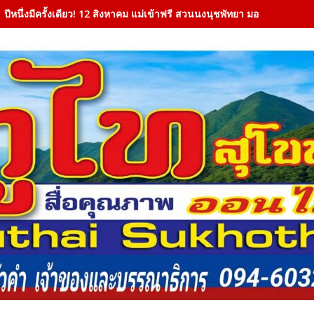
ปีหนึ่งมีครั้งเดียว! 12 สิงหาคม แม่เข้าฟรี สวนนงนุชพัทยา มอบของขวัญวั