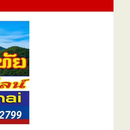
นแม่แห่งชาติ แทนคำว่ารัก ชวนลูกพาแม่เที่ยว