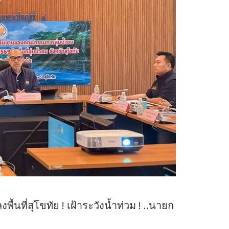
นที่สุโขทัย ! เฝ้าระวังน้ำท่วม ! ..นายก