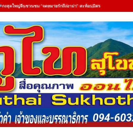
กงสุลใหญ่จีนชวนชม “จดหมายรักถึงอาม่า” สะท้อนมิตรภาพไทย-จีนผ่าน