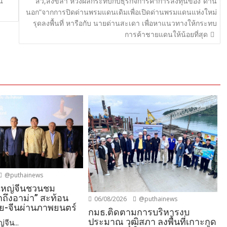
น
สว,สงขลา ห่วงผลกระทบกับธุรกิจการค้าการลงทุนของ”ด่าน
นอก”จากการปิดด่านพรมแดนเดิมเพื่อเปิดด่านพรมแดนแห่งใหม่
รุดลงพื้นที่ หารือกับ นายด่านสะเดา เพื่อหาแนวทางให้กระทบ
การค้าชายแดนให้น้อยที่สุด
@puthainews
ใหญ่จีนชวนชม
ถึงอาม่า” สะท้อน
06/08/2026
@puthainews
ย-จีนผ่านภาพยนตร์
กมธ.ติดตามการบริหารงบ
ประมาณ วุฒิสภา ลงพื้นที่เกาะกูด
จีน...