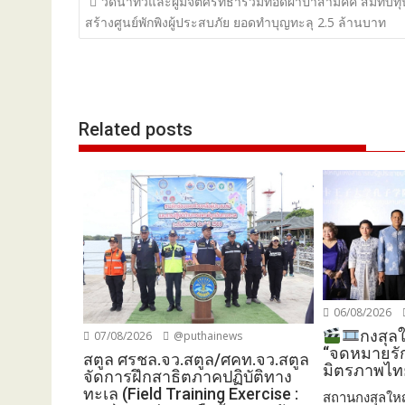
วัดนาทวีและผู้มีจิตศรัทธาร่วมทอดผ้าป่าสามัคคี สมทบทุ
เรื่อง
สร้างศูนย์พักพิงผู้ประสบภัย ยอดทำบุญทะลุ 2.5 ล้านบาท
Related posts
06/08/2026
กงสุล
07/08/2026
@puthainews
“จดหมายรัก
สตูล ศรชล.จว.สตูล/ศคท.จว.สตูล
มิตรภาพไท
จัดการฝึกสาธิตภาคปฏิบัติทาง
ทะเล (Field Training Exercise :
สถานกงสุลใหญ่