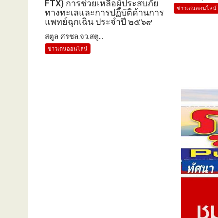
FTX) การช่วยเหลือผู้ประสบภัย
ข่าวเด่นออนไลน์
ทางทะเลและการปฏิบัติด้านการ
แพทย์ฉุกเฉิน ประจำปี ๒๕๖๙
สตูล ศรชล.จว.สตู...
ข่าวเด่นออนไลน์