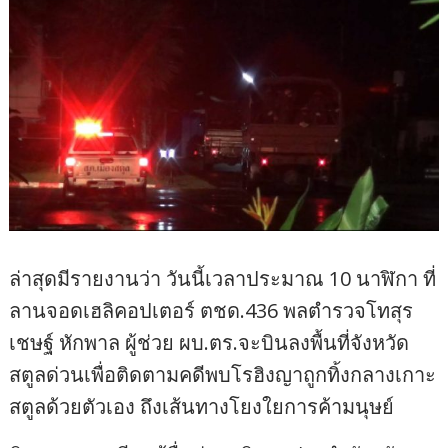
ล่าสุดมีรายงานว่า วันนี้เวลาประมาณ 10 นาฬิกา ที่
ลานจอดเฮลิคอปเตอร์ ตชด.436 พลตำรวจโทสุร
เชษฐ์ หักพาล ผู้ช่วย ผบ.ตร.จะบินลงพื้นที่จังหวัด
สตูลด่วนเพื่อติดตามคดีพบโรฮิงญาถูกทิ้งกลางเกาะ
สตูลด้วยตัวเอง ถึงเส้นทางโยงใยการค้ามนุษย์