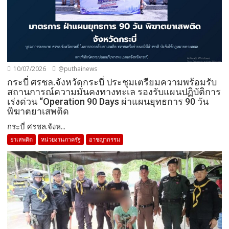
10/07/2026
@puthainews
กระบี่ ศรชล.จังหวัดกระบี่ ประชุมเตรียมความพร้อมรับ
สถานการณ์ความมั่นคงทางทะเล รองรับแผนปฏิบัติการ
เร่งด่วน “Operation 90 Days ผ่าแผนยุทธการ 90 วัน
พิฆาตยาเสพติด
กระบี่ ศรชล.จังห...
ยาเสพติด
หน่วยงานภาครัฐ
อาชญากรรม