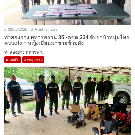
08/06/2026
@puthainews
ท่าสองยาง ทหารพราน 35 -ตชด.334 จับยาบ้าหนุ่มไทย
ควบเก๋ง – หญิงเมียนมาขายข้ามฝั่ง
ท่าสองยาง ทหารพร...
ยาเสพติด
อาชญากรรม