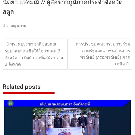
นิตยา แสงมณี // ผู้สื่อข่าวภูมิภาคประจำจังหวัด
สตูล
อาชญากรรม
แนะแนว
พรรคประชาชาติขอบคุณ
การประชุมคณะกรรมการร่วม
ภาครัฐและเอกชนด้านการ
เรื่อง
รัฐบาลมาเลเซียให้โอกาสคน 3
พาณิชย์ (กรอ.พาณิชย์) ภาค
จังหวัด – เปิดตัว ว่าที่ผู้สมัคร ส.ส.
เหนือ
3 จังหวัด
Related posts