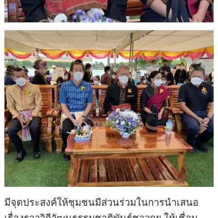
มีจุดประสงค์ให้ชุมชนมีส่วนร่วมในการนำเสนอ
เรื่องราววิถีวัฒนธรรมชาติพันธุ์ชาวกูย ให้เชื่อม