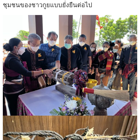
ชุมชนของชาวกูยแบบยั่งยืนต่อไป