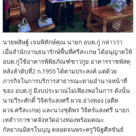
นายพสิษฐ์ เจนพิทักษ์คุณ นายก อบต.กู่ กล่าวว่า
เมื่อสำนักงานธนารักษ์พื้นที่ศรีสะเกษ ได้อนุญาตให้
อบต.กู่ใช้อาคารพิพิธภัณฑ์ชาวกูย อาคารราชพัสดุ
หลังลำดับที่2 ก.1955 ได้ตามประสงค์ แต่ด้วย
ภารกิจในการบริการสาธารณะตามอำนาจหน้าที่
ของ อบต.กู่ มีงบประมาณไม่เพียงพอในการ ดังนั้น
นายวีระศักดิ์ วิจิตร์แสงศรี ผวจ.อ่างทอง (อดีต
ผวจ.ศรีสะเกษ) และนางชุติพร วิจิตร์แสงศรี นายก
เหลำากาชาดจังหวัดอ่างทองพร้อมคณะ
กัลยาณมิตรในบุญ ตลอดจนพระครูวินิฐศีลขันธ์