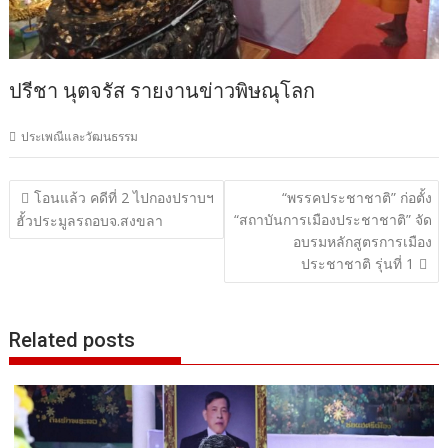
ปรีชา นุตจรัส รายงานข่าวพิษณุโลก
ประเพณีและวัฒนธรรม
แนะแนว
โอนแล้ว คดีที่ 2 ไปกองปราบฯ
“พรรคประชาชาติ” ก่อตั้ง
“สถาบันการเมืองประชาชาติ” จัด
เรื่อง
ฮั้วประมูลรถอบจ.สงขลา
อบรมหลักสูตรการเมือง
ประชาชาติ รุ่นที่ 1
Related posts