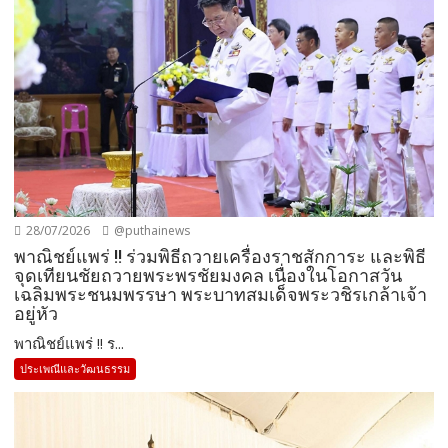
28/07/2026
@puthainews
พาณิชย์แพร่ !! ร่วมพิธีถวายเครื่องราชสักการะ และพิธี
จุดเทียนชัยถวายพระพรชัยมงคล เนื่องในโอกาสวัน
เฉลิมพระชนมพรรษา พระบาทสมเด็จพระวชิรเกล้าเจ้า
อยู่หัว
พาณิชย์แพร่ !! ร...
ประเพณีและวัฒนธรรม