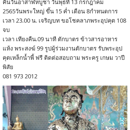
คืนวันอาสาฬหบูชา วันพุธที่ 13 กรกฎาคม
2565วันพระใหญ่ ขึ้น 15 ค่ำ เดือน 8กำหนดการ
เวลา 23.00 น. เจริญบท ขอโชคลาภพระอุปคุต 108
จบ
เวลา เทียงคืน.09 นาที ตักบาตร ข้าวสารอาหาร
แห้ง พระสงฆ์ 99 รูปผู้ร่วมงานตักบาตร รับพระอุป
คุตเหล็กน้ำพี้ ฟรี ติดต่อสอบถาม พระครู เกษม วาปี
พิสัย
081 973 2012