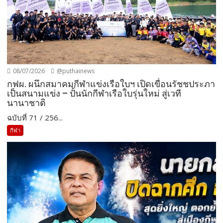
08/07/2026
@puthainews
กฟผ. ผนึกสมาคมกีฬาแข่งเรือใบฯ เปิดเขื่อนรัชชประภา
เป็นสนามแข่ง – ปั้นนักกีฬาเรือใบรุ่นใหม่ สู่เวที
นานาชาติ
ฉบับที่ 71 / 256...
กีฬา