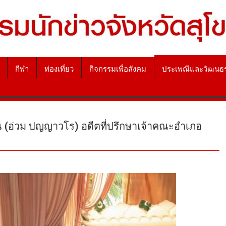
กีฬา
ท่องเที่ยว
กิจกรรมเพื่อสังคม
ประเพณีและวัฒนธ
 (อ่วม ปญญาวโร) อดีตที่ปรึกษาเจ้าคณะอำเภอ