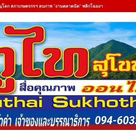
ณุโลก สภาเกษตรกรฯ ลบภาพ "งานตลาดนัด" พลิกโฉมงาน "เกษตรรุ่งเรืองเมือ