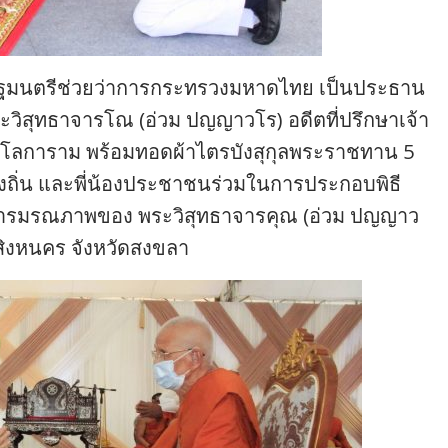
ัฐมนตรีช่วยว่าการกระทรวงมหาดไทย เป็นประธาน
ิสุทธาจารโณ (อ่วม ปญญาวโร) อดีตที่ปรึกษาเจ้า
โลการาม พร้อมทอดผ้าไตรบังสุกุลพระราชทาน 5
องถิ่น และพี่น้องประชาชนร่วมในการประกอบพิธี
การมรณภาพของ พระวิสุทธาจารคุณ (อ่วม ปญญาว
สิงหนคร จังหวัดสงขลา