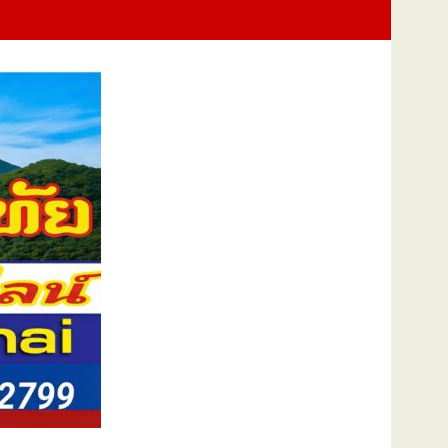
งสองแคว 69" มุ่งประโยชน์เกษตรกร ดึงนวัตกรรม-จับคู่ธุรกิจดันสินค้าเ