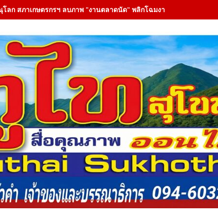
ณุโลก สภาเกษตรกรฯ ลบภาพ "งานตลาดนัด" พลิกโฉมงาน "เกษตรรุ่งเรืองเมือ