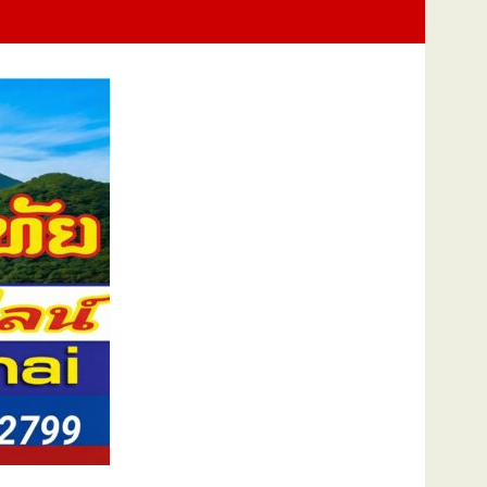
งสองแคว 69" มุ่งประโยชน์เกษตรกร ดึงนวัตกรรม-จับคู่ธุรกิจดันสินค้าเ