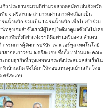
รุ้งแก้ว ประธานชมรมกีฬามวยสากลสมัครเล่นจังหวัด
นทีม จ.ศรีสะเกษ สามารถผ่านการคัดเลือกเป็น
ุ่นน้ำหนัก รวมเป็น 14 รุ่นน้ำหนัก เพื่อไปเข้าร่วม
พัทลุงเกมส์” ซึ่งเรามีผู้ใหญ่ใจดีมาดูแลซึ่งยังไม่เคย
้จัดการทีมทั้งกีฬาแห่งชาติคือท่านศรีมงคล คำเคน
 กรรมการผู้จัดการบริษัท เพาเวอร์พูล เทคโนโลยี
วยสากลเยาวชน จ.ศรีสะเกษ ซึ่งทั้ง 2 ท่านและคณะ
ะกอบธุรกิจที่กรุงเทพจนกระทั่งประสบผลสำเร็จใน
กรักบ้านเกิด จึงได้มาให้ตอบแทนคุณบ้านเกิดโดย
จ.ศรีสะเกษ