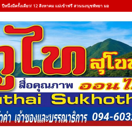
“สรรเพชญ” ตรวจพื้นที่ย่านสถานีธนบุรี เดินหน้าศึกษาพัฒนา Medical