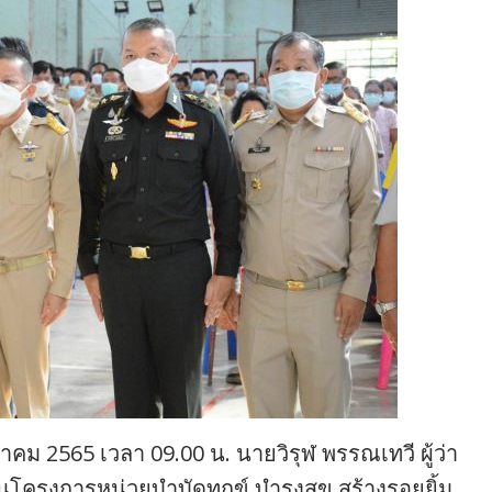
หาคม 2565 เวลา 09.00 น. นายวิรุฬ พรรณเทวี ผู้ว่า
โครงการหน่วยบำบัดทุกข์ บำรุงสุข สร้างรอยยิ้ม