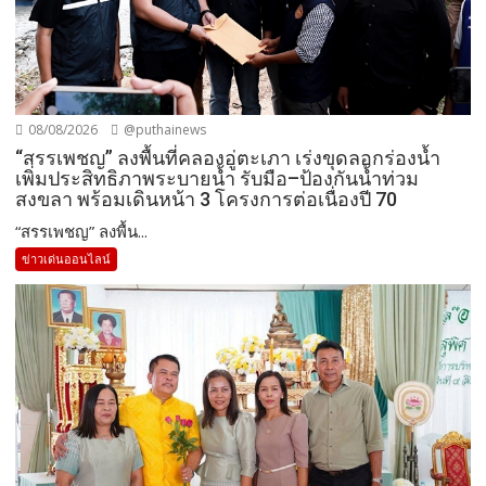
08/08/2026
@puthainews
“สรรเพชญ” ลงพื้นที่คลองอู่ตะเภา เร่งขุดลอกร่องน้ำ
เพิ่มประสิทธิภาพระบายน้ำ รับมือ–ป้องกันน้ำท่วม
สงขลา พร้อมเดินหน้า 3 โครงการต่อเนื่องปี 70
“สรรเพชญ” ลงพื้น...
ข่าวเด่นออนไลน์