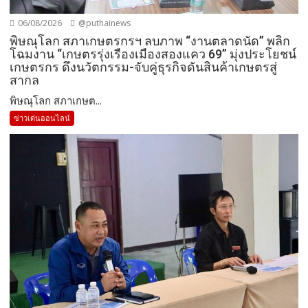
06/08/2026
@puthainews
พิษณุโลก สภาเกษตรกรฯ ลบภาพ “งานตลาดนัด” พลิก
โฉมงาน “เกษตรรุ่งเรืองเมืองสองแคว 69” มุ่งประโยชน์
เกษตรกร ดึงนวัตกรรม-จับคู่ธุรกิจดันสินค้าเกษตรสู่
สากล
พิษณุโลก สภาเกษต...
ข่าวเด่นออนไลน์