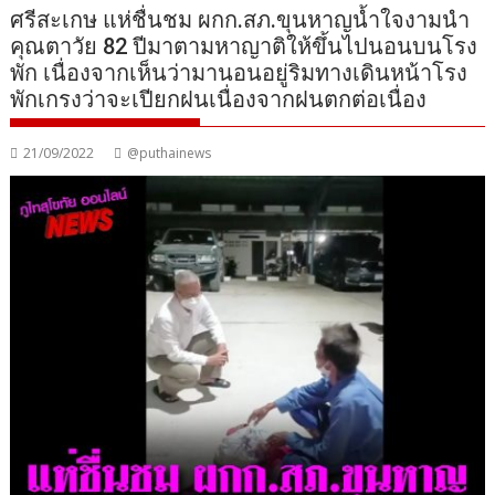
ศรีสะเกษ แห่ชื่นชม ผกก.สภ.ขุนหาญน้ำใจงามนำ
คุณตาวัย 82 ปีมาตามหาญาติให้ขึ้นไปนอนบนโรง
พัก เนื่องจากเห็นว่ามานอนอยู่ริมทางเดินหน้าโรง
พักเกรงว่าจะเปียกฝนเนื่องจากฝนตกต่อเนื่อง
21/09/2022
@puthainews