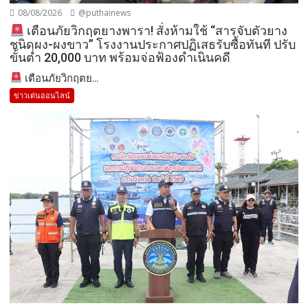
08/08/2026
@puthainews
เตือนภัยวิกฤตยางพารา! สั่งห้ามใช้ “สารจับตัวยาง
ชนิดผง-ผงขาว” โรงงานประกาศปฏิเสธรับซื้อทันที ปรับ
ขั้นต่ำ 20,000 บาท พร้อมจ่อฟ้องดำเนินคดี
เตือนภัยวิกฤตย...
ข่าวเด่นออนไลน์