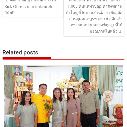
1,000 คนแห่ทำบุญมหาสังฆทาน
เรื่อง
Kick Off ทางม้าลายปลอดภัย
ยิ่งใหญ่ที่้วัดบ้านสวนฝ้าย เพื่ออุทิศ
วินัยดี
ส่วนกุศลแด่บูรพาจารย์ อดีตเจ้า
อาวาสและคณะสงฆ์ทุกรูปที่ได้
มรณภาพไปแล้ว
Related posts