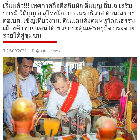
เริ่มแล้ว!!! เทศกาลถือศีลกินผัก อิ่มบุญ อิ่มเจ เสริม
บารมี วิถีบุญ อ.สุไหงโกลก จ.นราธิวาส ด้านเลขาฯ
ศอ.บต. เชิญเที่ยวงาน..ดินแดนสังคมพหุวัฒนธรรม
เมืองค้าชายแดนใต้ ช่วยกระตุ้นเศรษฐกิจ กระจาย
รายได้สู่ชุมชน
26/09/2022
@puthainews