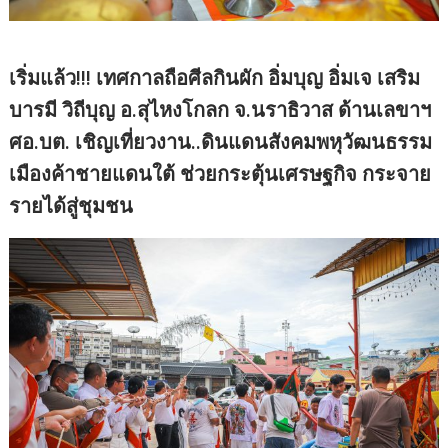
เริ่มแล้ว!!! เทศกาลถือศีลกินผัก อิ่มบุญ อิ่มเจ เสริม
บารมี วิถีบุญ อ.สุไหงโกลก จ.นราธิวาส ด้านเลขาฯ
ศอ.บต. เชิญเที่ยวงาน..ดินแดนสังคมพหุวัฒนธรรม
เมืองค้าชายแดนใต้ ช่วยกระตุ้นเศรษฐกิจ กระจาย
รายได้สู่ชุมชน