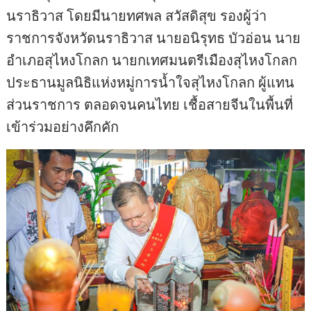
นราธิวาส โดยมีนายทศพล สวัสดิสุข รองผู้ว่า
ราชการจังหวัดนราธิวาส นายอนิรุทธ บัวอ่อน นาย
อำเภอสุไหงโกลก นายกเทศมนตรีเมืองสุไหงโกลก
ประธานมูลนิธิแห่งหมู่การน้ำใจสุไหงโกลก ผู้แทน
ส่วนราชการ ตลอดจนคนไทย เชื้อสายจีนในพื้นที่
เข้าร่วมอย่างคึกคัก