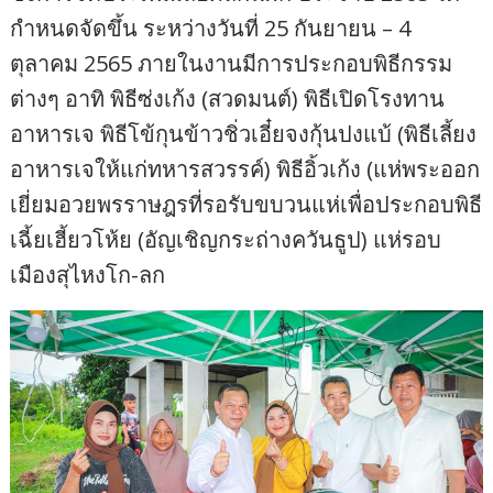
กำหนดจัดขึ้น ระหว่างวันที่ 25 กันยายน – 4
ตุลาคม 2565 ภายในงานมีการประกอบพิธีกรรม
ต่างๆ อาทิ พิธีซ่งเก้ง (สวดมนต์) พิธีเปิดโรงทาน
อาหารเจ พิธีโข้กุนข้าวชิ่วเอี๋ยจงกุ้นปงแบ้ (พิธีเลี้ยง
อาหารเจให้แก่ทหารสวรรค์) พิธีอิ้วเก้ง (แห่พระออก
เยี่ยมอวยพรราษฎรที่รอรับขบวนแห่เพื่อประกอบพิธี
เฉี้ยเฮี้ยวโห้ย (อัญเชิญกระถ่างควันธูป) แห่รอบ
เมืองสุไหงโก-ลก