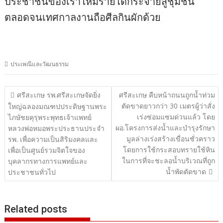
ประชาชนของเราให้มีรายได้กระจายสู่ชุมชน
ตลอดจนเทศกาลงานถือศีลกินผักด้วย
ประเพณีและวัฒนธรรม
แนะแนว
ศรีสะเกษ รพ.ศรีสะเกษจัดยิ่ง
ศรีสะเกษ คืบหน้าถนนถูกน้ำท่วม
ตัดขาดยาวกว่า 30 เมตรผู้ว่าสั่ง
เรื่อง
ใหญ่ฉลองมณฑปประดิษฐานพระ
เร่งซ่อมแซมด่วนแล้ว โดย
ไภษัชยคุรุพระพุทธเจ้าแพทย์
ผอ.โครงการส่งน้ำและบำรุงรักษา
หลวงพ่อหมอพระประธานประจำ
มูลล่างเร่งสร้างเขื่อนชั่วคราว
รพ. เพื่อความเป็นสิริมงคลและ
โดยการใช้กระสอบทรายใช้หิน
เพื่อเป็นศูนย์รวมจิตใจของ
ในการที่จะชะลอน้ำบริเวณที่ถูก
บุคลากรทางการแพทย์และ
น้ำพัดตัดขาด
ประชาชนทั่วไป
Related posts