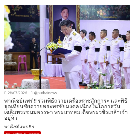
28/07/2026
@puthainews
พาณิชย์แพร่ !! ร่วมพิธีถวายเครื่องราชสักการะ และพิธี
จุดเทียนชัยถวายพระพรชัยมงคล เนื่องในโอกาสวัน
เฉลิมพระชนมพรรษา พระบาทสมเด็จพระวชิรเกล้าเจ้า
อยู่หัว
พาณิชย์แพร่ !! ร...