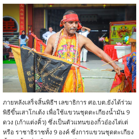
ภายหลังเสร็จสิ้นพิธีฯ เลขาธิการ ศอ.บต.ยังได้ร่วม
พิธีขึ้นเสาโกเต้ง เพื่อใช้แขวนชุดตะเกียงน้ำมัน 9
ดวง (เก้าแต่งคิ้ว) ซึ่งเป็นตัวแทนของกิ้วอ๋องไต่เต่
หรือ ราชาธิราชทั้ง 9 องค์ ซึ่งการแขวนชุดตะเกียง