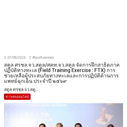
07/08/2026
@puthainews
สตูล ศรชล.จว.สตูล/ศคท.จว.สตูล จัดการฝึกสาธิตภาค
ปฏิบัติทางทะเล (Field Training Exercise : FTX) การ
ช่วยเหลือผู้ประสบภัยทางทะเลและการปฏิบัติด้านการ
แพทย์ฉุกเฉิน ประจำปี ๒๕๖๙
สตูล ศรชล.จว.สตู...
ข่าวเด่นออนไลน์