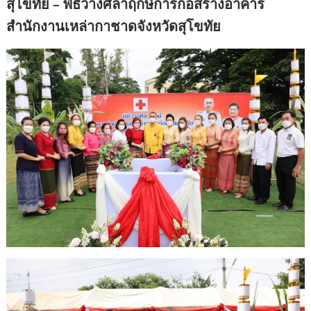
สุโขทัย – พิธีวางศิลาฤกษ์การก่อสร้างอาคาร
สำนักงานเหล่ากาชาดจังหวัดสุโขทัย