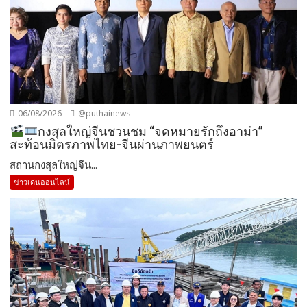
06/08/2026
@puthainews
กงสุลใหญ่จีนชวนชม “จดหมายรักถึงอาม่า”
สะท้อนมิตรภาพไทย-จีนผ่านภาพยนตร์
สถานกงสุลใหญ่จีน...
ข่าวเด่นออนไลน์