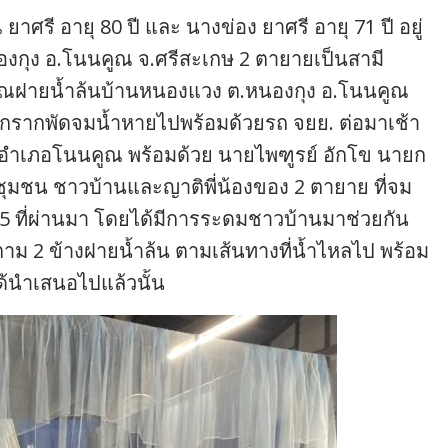
ยาศรี อายุ 80 ปี และ นางข่อง ยาศรี อายุ 71 ปี อยู่
นองกุง อ.โนนคูณ จ.ศรีสะเกษ 2 ตายายเป็นสามี
เวณฝายน้ำล้นบ้านหนองแวง ต.หนองกุง อ.โนนคูณ
ยวกรากพัดจมน้ำหายไปพร้อมด้วยรถ จยย. ต่อมาเช้า
ายอำเภอโนนคูณ พร้อมด้วย นายไพฑูรย์ อักโข นายก
ชุมชน ชาวบ้านและญาติพี่น้องของ 2 ตายาย ที่จม
. 65 ที่ผ่านมา โดยได้มีการระดมชาวบ้านมาช่วยกัน
 2 ข้างฝายน้ำล้น ตามเส้นทางที่น้ำไหลไป พร้อม
ได้นำเสนอไปแล้วนั้น