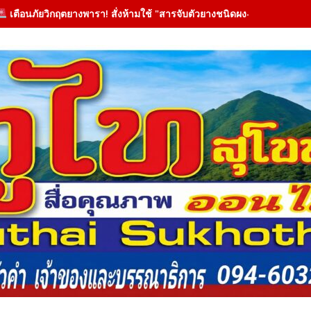
เตือนภัยวิกฤตยางพารา! สั่งห้ามใช้ "สารจับตัวยางชนิดผง-ผงขาว" โรงงาน