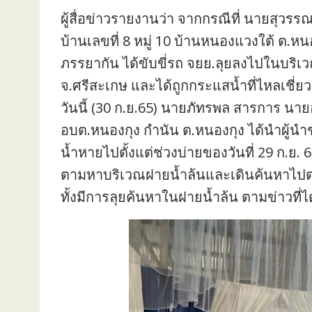
ผู้สื่อข่าวรายงานว่า จากกรณีที่ นายสุวรรณ 
บ้านเลขที่ 8 หมู่ 10 บ้านหนองแวงใต้ ต.ห
ภรรยากัน ได้ขับขี่รถ จยย.ลุยลงไปในบริ
จ.ศรีสะเกษ และได้ถูกกระแสน้ำที่ไหลเชี่
วันนี้ (30 ก.ย.65) นายภัทรพล สารการ น
อบต.หนองกุง กำนัน ต.หนองกุง ได้นำผู้นำ
น้ำหายไปตั้งแต่ช่วงบ่ายของวันที่ 29 ก.ย
ตามหาบริเวณฝายน้ำล้นและเดินค้นหาไปตาม
ทั้งมีการลุยค้นหาในฝายน้ำล้น ตามข่าวที่