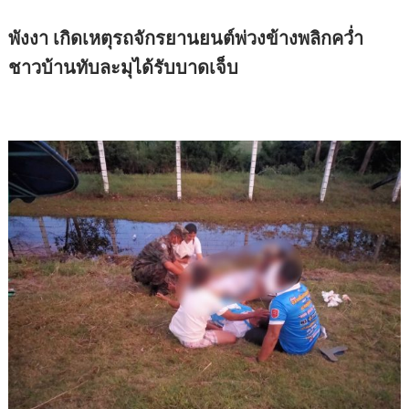
พังงา เกิดเหตุรถจักรยานยนต์พ่วงข้างพลิกคว่ำ
ชาวบ้านทับละมุได้รับบาดเจ็บ