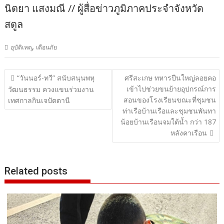
นิตยา แสงมณี // ผู้สื่อข่าวภูมิภาคประจำจังหวัด
สตูล
,
อุบัติเหตุ
เตือนภัย
แนะแนว
“วันนอร์-ทวี” สนับสนุนพหุ
ศรีสะเกษ ทหารปืนใหญ่ลอยคอ
เข้าไปช่วยขนย้ายอุปกรณ์การ
เรื่อง
วัฒนธรรม ควงแขนร่วมงาน
สอนของโรงเรียนขณะที่ชุมชน
เทศกาลกินเจปัตตานี
ท่าเรือบ้านเรือและชุมชนพันทา
น้อยบ้านเรือนจมใต้น้ำ กว่า 187
หลังคาเรือน
Related posts