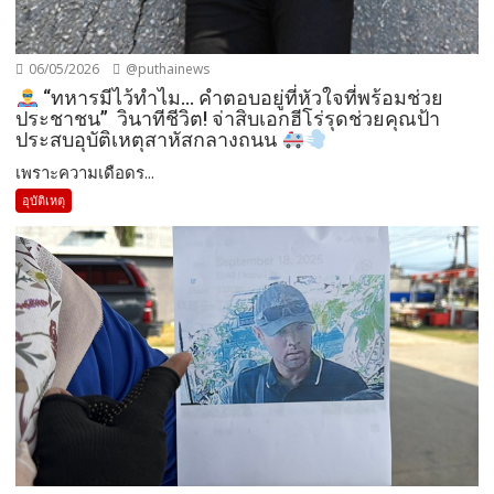
06/05/2026
@puthainews
“ทหารมีไว้ทำไม… คำตอบอยู่ที่หัวใจที่พร้อมช่วย
ประชาชน” ​วินาทีชีวิต! จ่าสิบเอกฮีโร่รุดช่วยคุณป้า
ประสบอุบัติเหตุสาหัสกลางถนน
​เพราะความเดือดร...
อุบัติเหตุ